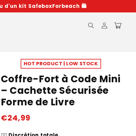
u d'un kit SafeboxForbeach 🛍️
Connexion
Panier
HOT PRODUCT | LOW STOCK
Coffre-Fort à Code Mini
– Cachette Sécurisée
Forme de Livre
Prix
€24,99
habituel
🕵️‍♂️
Discrétion totale