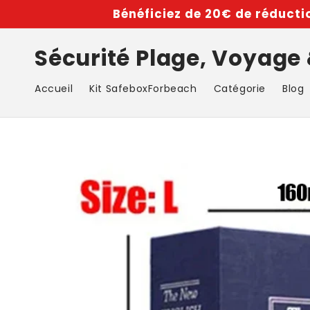
et
Bénéficiez de 20€ de réductio
passer
au
contenu
Sécurité Plage, Voyage
Accueil
Kit SafeboxForbeach
Catégorie
Blog
Passer aux
informations
produits