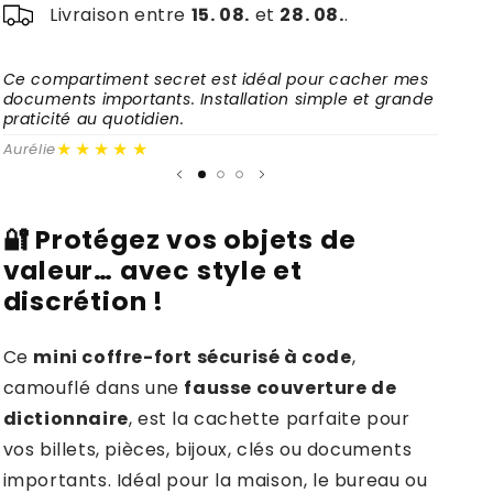
de
de
Livraison entre
15. 08.
et
28. 08.
.
Livre
Livre
Ce compartiment secret est idéal pour cacher mes
Une so
documents importants. Installation simple et grande
mes aff
praticité au quotidien.
recom
★★★★★
Aurélie
Gabrie
🔐
Protégez vos objets de
valeur… avec style et
discrétion !
Ce
mini coffre-fort sécurisé à code
,
camouflé dans une
fausse couverture de
dictionnaire
, est la cachette parfaite pour
vos billets, pièces, bijoux, clés ou documents
importants. Idéal pour la maison, le bureau ou