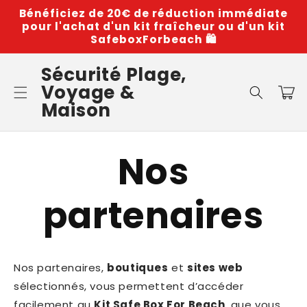
et
Bénéficiez de 20€ de réduction immédiate
passer
pour l'achat d'un kit fraîcheur ou d'un kit
au
SafeboxForbeach 🛍️
contenu
Sécurité Plage,
Voyage &
Panier
Maison
Nos
partenaires
Nos partenaires,
boutiques
et
sites web
sélectionnés, vous permettent d’accéder
facilement au
Kit Safe Box For Beach
, que vous