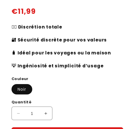
Prix
€11,99
habituel
🕵️‍♂️
Discrétion totale
🔐
Sécurité discrète pour vos valeurs
🧳
Idéal pour les voyages ou la maison
💡
Ingéniosité et simplicité d’usage
Couleur
Noir
Quantité
Réduire
Augmenter
la
la
quantité
quantité