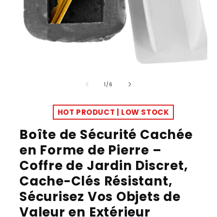
Ouvrir
le
de
1
/
6
média
1
dans
HOT PRODUCT | LOW STOCK
une
fenêtre
modale
Boîte de Sécurité Cachée
en Forme de Pierre –
Coffre de Jardin Discret,
Cache-Clés Résistant,
Sécurisez Vos Objets de
Valeur en Extérieur