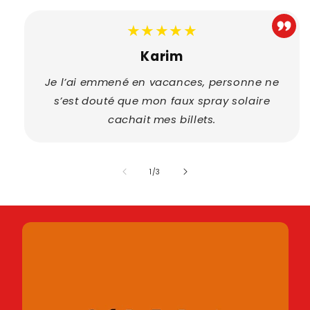
★★★★★
Karim
Je l’ai emmené en vacances, personne ne
s’est douté que mon faux spray solaire
cachait mes billets.
de
1
/
3