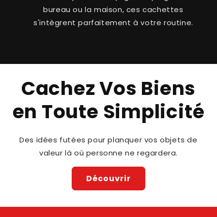
bureau ou la maison, ces cachettes
s'intègrent parfaitement à votre routine.
Cachez Vos Biens
en Toute Simplicité
Des idées futées pour planquer vos objets de
Cacher
valeur là où personne ne regardera.
Planquer
Dissimuler
Découvrir
Protéger
Sécuriser
Ranger