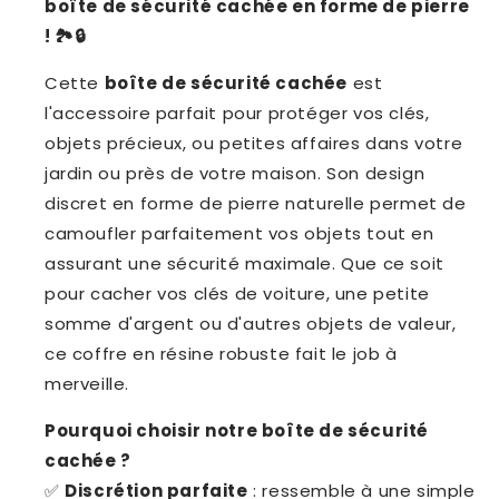
boîte de sécurité cachée en forme de pierre
Valeur
Valeur
en
en
! 🏞️🔒
Extérieur
Extérieur
Cette
boîte de sécurité cachée
est
l'accessoire parfait pour protéger vos clés,
objets précieux, ou petites affaires dans votre
jardin ou près de votre maison. Son design
discret en forme de pierre naturelle permet de
camoufler parfaitement vos objets tout en
assurant une sécurité maximale. Que ce soit
pour cacher vos clés de voiture, une petite
somme d'argent ou d'autres objets de valeur,
ce coffre en résine robuste fait le job à
merveille.
Pourquoi choisir notre boîte de sécurité
cachée ?
✅
Discrétion parfaite
: ressemble à une simple