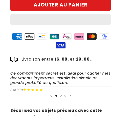
AJOUTER AU PANIER
de
de
Boîte
Boîte
de
de
Sécurité
Sécurité
Cachée
Cachée
en
en
Forme
Forme
de
de
Pierre
Pierre
–
–
Coffre
Livraison entre
Coffre
16. 08.
et
29. 08.
.
de
de
Jardin
Jardin
Ce compartiment secret est idéal pour cacher mes
Un
Discret,
Discret,
documents importants. Installation simple et
me
Cache-
Cache-
grande praticité au quotidien.
re
Clés
Clés
★★★★★
Aurélie
Ga
Résistant,
Résistant,
Sécurisez
Sécurisez
Vos
Vos
Objets
Objets
Sécurisez vos objets précieux avec cette
de
de