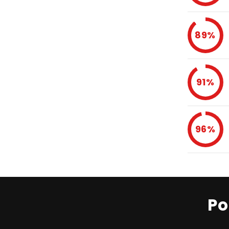
89%
91%
96%
Po