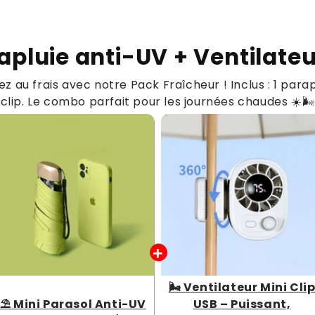
arapluie anti-UV + Ventilate
z au frais avec notre Pack Fraîcheur ! Inclus : 1 para
clip. Le combo parfait pour les journées chaudes ☀️🌬️
🌬️ Ventilateur Mini Cli
⛱️ Mini Parasol Anti-UV
USB – Puissant,