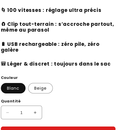
habituel
🌀 100 vitesses : réglage ultra précis
🧲 Clip tout-terrain : s’accroche partout,
même au parasol
🔋 USB rechargeable : zéro pile, zéro
galère
🎒 Léger & discret : toujours dans le sac
Couleur
Blanc
Beige
Quantité
Réduire
Augmenter
la
la
quantité
quantité