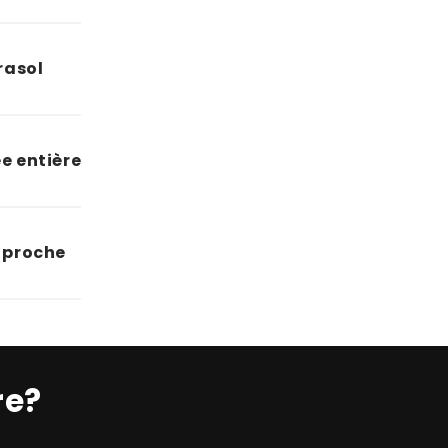
rasol
e entière
n proche
re?