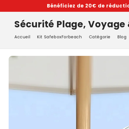
et
Bénéficiez de 20€ de réductio
passer
au
contenu
Sécurité Plage, Voyage
Accueil
Kit SafeboxForbeach
Catégorie
Blog
Passer aux
informations
produits