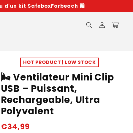
u d'un kit SafeboxForbeach 🛍️
Connexion
Panier
HOT PRODUCT | LOW STOCK
🌬️ Ventilateur Mini Clip
USB – Puissant,
Rechargeable, Ultra
Polyvalent
Prix
€34,99