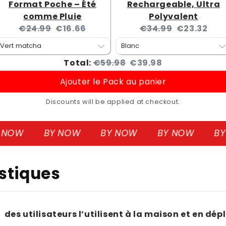
Format Poche – Été
Rechargeable, Ultra
comme Pluie
Polyvalent
Original
Current
Original
Current
€24.99
€16.66
€34.99
€23.32
price:
price:
price:
price:
Original
Discounted
Total:
€59.98
€39.98
price
price
Ajouter le Pack au panier
Discounts will be applied at checkout.
W
BY NOW
BY NOW
BY NOW
BY NO
istiques
des utilisateurs l’utilisent à la maison et en d