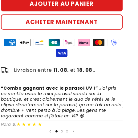
AJOUTER AU PANIER
de
de
🌬️
🌬️
Ventilateur
Ventilateur
ACHETER MAINTENANT
Mini
Mini
Clip
Clip
USB
USB
–
–
Puissant,
Puissant,
Rechargeable,
Rechargeable,
Ultra
Ultra
Livraison entre
11. 08.
et
18. 08.
.
Polyvalent
Polyvalent
“Combo gagnant avec le parasol UV !”
J’ai pris
“Bon 
ce ventilo avec le mini parasol vendu sur la
rappor
boutique, et c’est clairement le duo de l’été! Je le
place,
clipse directement sur le parasol, ça me fait un coin
petit i
d’ombre + vent perso à la plage. Les gens me
Sophie 
regardent comme si j’étais en VIP 😎
★★★★★
Nora B.