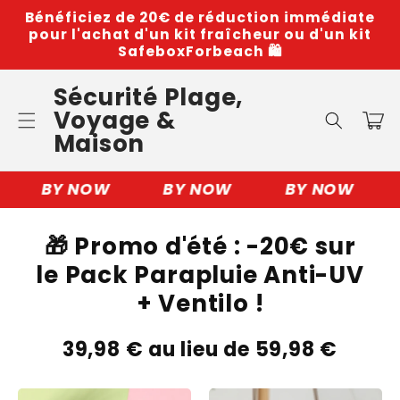
et
Bénéficiez de 20€ de réduction immédiate
passer
pour l'achat d'un kit fraîcheur ou d'un kit
au
SafeboxForbeach 🛍️
contenu
Sécurité Plage,
Voyage &
Panier
Maison
BY NOW
BY NOW
BY NOW
🎁 Promo d'été : -20€ sur
le Pack Parapluie Anti-UV
+ Ventilo !
39,98 € au lieu de 59,98 €