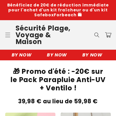
et
Bénéficiez de 20€ de réduction immédiate
passer
pour l'achat d'un kit fraîcheur ou d'un kit
au
SafeboxForbeach 🛍️
contenu
Sécurité Plage,
Voyage &
Panier
Maison
BY NOW
BY NOW
BY NOW
🎁 Promo d'été : -20€ sur
le Pack Parapluie Anti-UV
+ Ventilo !
39,98 € au lieu de 59,98 €