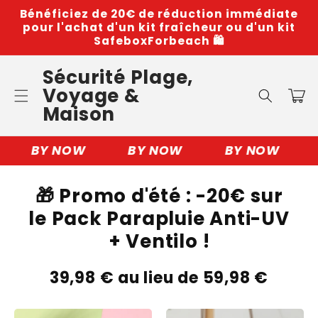
Skip to
Bénéficiez de 20€ de réduction immédiate
content
pour l'achat d'un kit fraîcheur ou d'un kit
SafeboxForbeach 🛍️
Sécurité Plage,
Voyage &
Cart
Maison
BY NOW
BY NOW
BY NOW
🎁 Promo d'été : -20€ sur
le Pack Parapluie Anti-UV
+ Ventilo !
39,98 € au lieu de 59,98 €