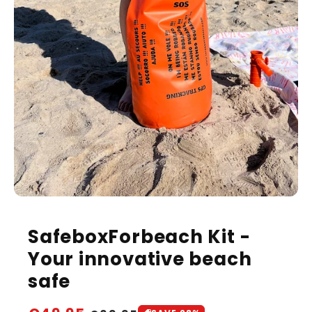
Open
media
1
SafeboxForbeach Kit -
in
modal
Your innovative beach
safe