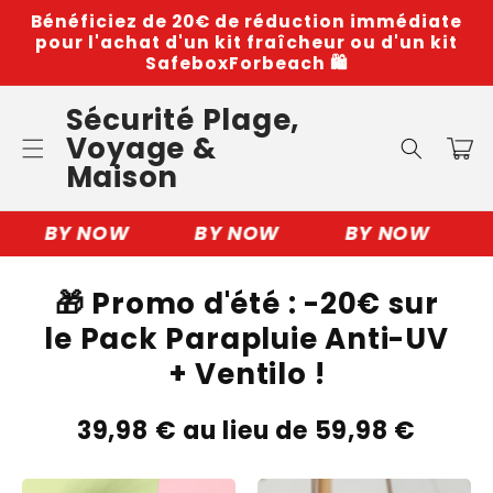
Skip to
Bénéficiez de 20€ de réduction immédiate
content
pour l'achat d'un kit fraîcheur ou d'un kit
SafeboxForbeach 🛍️
Sécurité Plage,
Voyage &
Cart
Maison
BY NOW
BY NOW
BY NOW
🎁 Promo d'été : -20€ sur
le Pack Parapluie Anti-UV
+ Ventilo !
39,98 € au lieu de 59,98 €