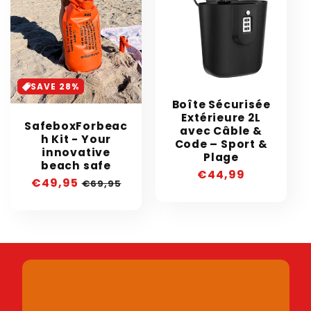
SAVE 28%
Boîte Sécurisée
Extérieure 2L
SafeboxForbeac
avec Câble &
h Kit - Your
Code – Sport &
innovative
Plage
beach safe
Regular
€44,99
Sale
€49,95
Regular
€69,95
price
price
price