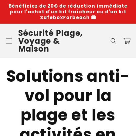
et
Bénéficiez de 20€ de réduction immédiate
passer
pour l'achat d'un kit fraîcheur ou d'un kit
au
SafeboxForbeach 🛍️
contenu
Sécurité Plage,
Voyage &
Panier
Maison
Solutions anti-
vol pour la
plage et les
activités en