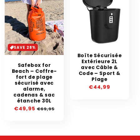
SAVE 28%
Boîte Sécurisée
Extérieure 2L
Safebox for
avec Câble &
Beach – Coffre-
Code – Sport &
fort de plage
Plage
sécurisé avec
Prix
€44,99
alarme,
habituel
cadenas & sac
étanche 30L
Prix
€49,95
Prix
€69,95
soldé
habituel