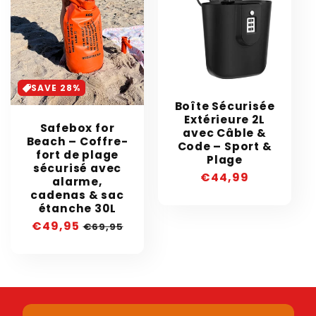
SAVE 28%
Boîte Sécurisée
Extérieure 2L
Safebox for
avec Câble &
Beach – Coffre-
Code – Sport &
fort de plage
Plage
sécurisé avec
Prix
€44,99
alarme,
habituel
cadenas & sac
étanche 30L
Prix
€49,95
Prix
€69,95
soldé
habituel