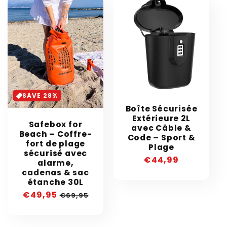
SAVE 28%
Boîte Sécurisée
Extérieure 2L
Safebox for
avec Câble &
Beach – Coffre-
Code – Sport &
fort de plage
Plage
sécurisé avec
Prix
€44,99
alarme,
habituel
cadenas & sac
étanche 30L
Prix
€49,95
Prix
€69,95
soldé
habituel