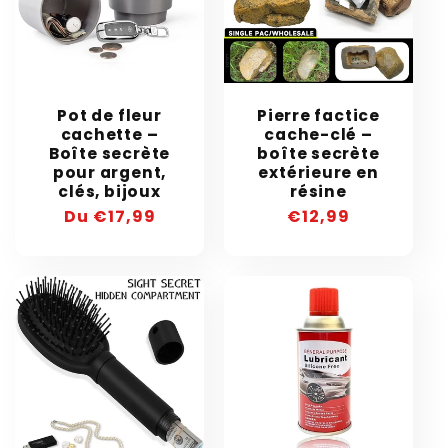
Pot de fleur
Pierre factice
cachette –
cache-clé –
Boîte secrète
boîte secrète
pour argent,
extérieure en
clés, bijoux
résine
Prix
Du €17,99
Prix
€12,99
habituel
habituel