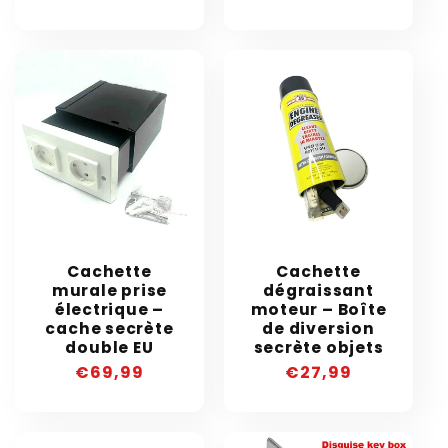
habituel
habituel
Cachette
Cachette
murale prise
dégraissant
électrique –
moteur – Boîte
cache secrète
de diversion
double EU
secrète objets
Prix
€69,99
Prix
€27,99
habituel
habituel