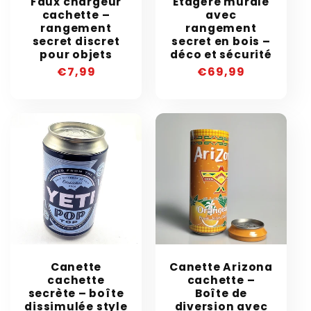
Faux chargeur
Étagère murale
cachette –
avec
rangement
rangement
secret discret
secret en bois –
pour objets
déco et sécurité
Prix
€7,99
Prix
€69,99
habituel
habituel
Canette
Canette Arizona
cachette
cachette –
secrète – boîte
Boîte de
dissimulée style
diversion avec