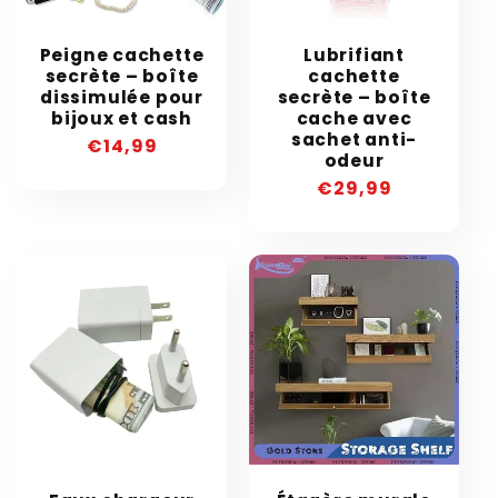
Peigne cachette
Lubrifiant
secrète – boîte
cachette
dissimulée pour
secrète – boîte
bijoux et cash
cache avec
sachet anti-
Prix
€14,99
odeur
habituel
Prix
€29,99
habituel