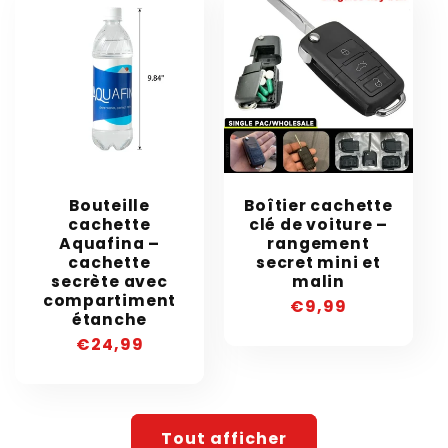
Bouteille
Boîtier cachette
cachette
clé de voiture –
Aquafina –
rangement
cachette
secret mini et
secrète avec
malin
compartiment
Prix
€9,99
étanche
habituel
Prix
€24,99
habituel
Tout afficher