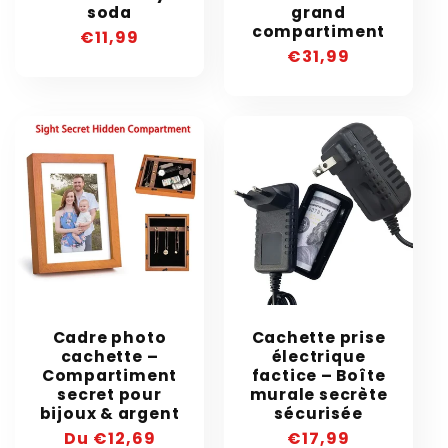
soda
grand
compartiment
Prix
€11,99
Prix
€31,99
habituel
habituel
Cadre photo
Cachette prise
cachette –
électrique
Compartiment
factice – Boîte
secret pour
murale secrète
bijoux & argent
sécurisée
Prix
Du €12,69
Prix
€17,99