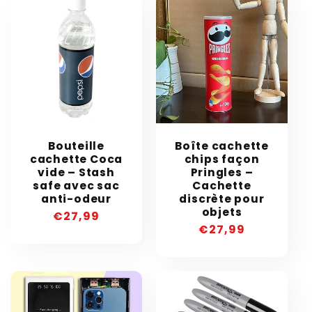
Bouteille
Boîte cachette
cachette Coca
chips façon
vide – Stash
Pringles –
safe avec sac
Cachette
anti-odeur
discrète pour
objets
Prix
€27,99
Prix
€27,99
habituel
habituel