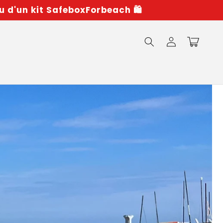
u d'un kit SafeboxForbeach 🛍️
Connexion
Panier