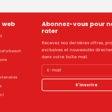
e web
Abonnez-vous pour ne
rater
il
Recevez nos dernières offres, p
exclusives et nouveautés direct
oxForbeach
dans votre boîte mail.
orie
E-mail
rtenaires
S'inscrire
e
ct