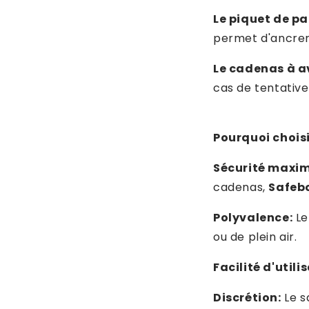
Le piquet de pa
permet d'ancrer
Le cadenas à a
cas de tentative
Pourquoi chois
Sécurité maxim
cadenas,
Safeb
Polyvalence:
Le
ou de plein air.
Facilité d'utili
Discrétion:
Le s