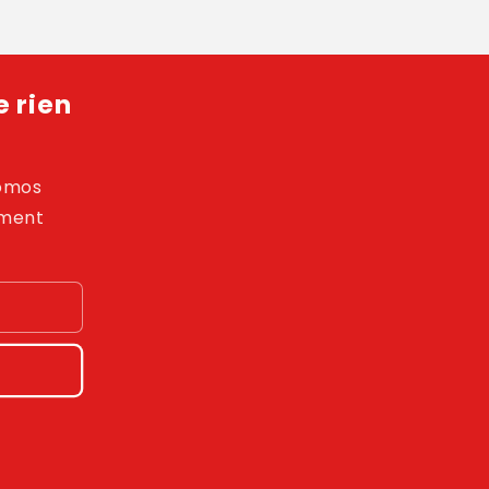
 rien
romos
ement