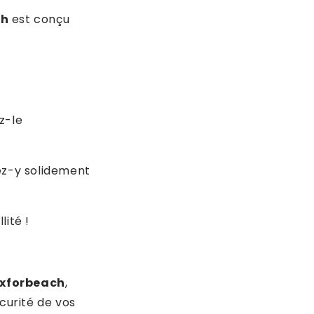
ch
est conçu
z-le
ez-y solidement
lité !
xforbeach
,
curité de vos