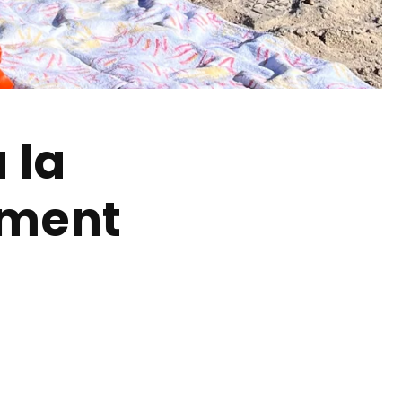
 la
nement