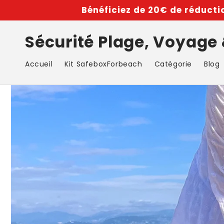
et
Bénéficiez de 20€ de réductio
passer
au
contenu
Sécurité Plage, Voyage
Accueil
Kit SafeboxForbeach
Catégorie
Blog