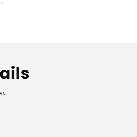
 !
ails
ws.