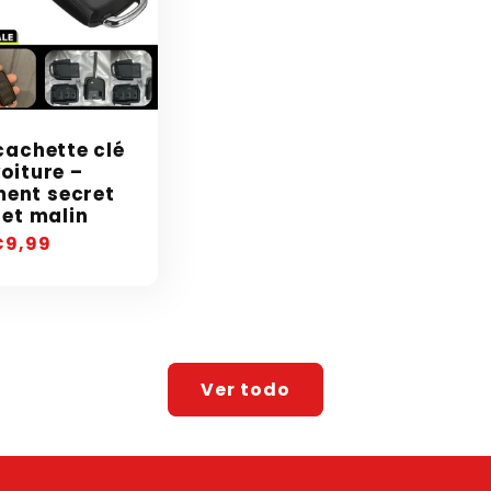
cachette clé
oiture –
ent secret
 et malin
recio
€9,99
abitual
Ver todo