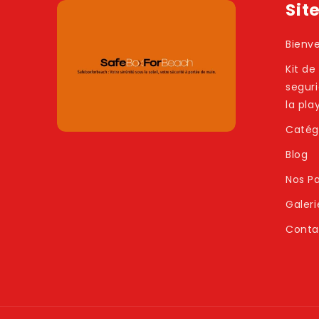
Sit
Bienv
Kit de
segur
la pla
Catég
Blog
Nos Pa
Galeri
Conta