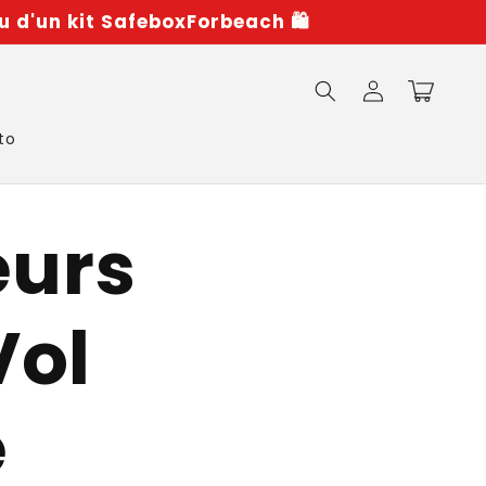
u d'un kit SafeboxForbeach 🛍️
Iniciar
Carrito
sesión
to
eurs
Vol
e