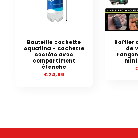
Bouteille cachette
Boîtier 
Aquafina – cachette
de v
secrète avec
rangem
compartiment
mini
étanche
P
Precio
€24,99
h
habitual