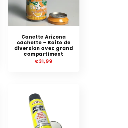
Canette Arizona
cachette – Boîte de
diversion avec grand
compartiment
Precio
€31,99
habitual