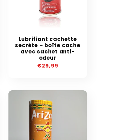
Lubrifiant cachette
secrète – boîte cache
avec sachet anti-
odeur
Precio
€29,99
habitual