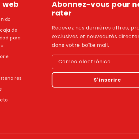
e web
Abonnez-vous pour ne
rater
enido
Recevez nos dernières offres, p
 caja de
exclusives et nouveautés direct
idad para
dans votre boîte mail.
ya
orie
Correo electrónico
rtenaires
S'inscrire
e
cto