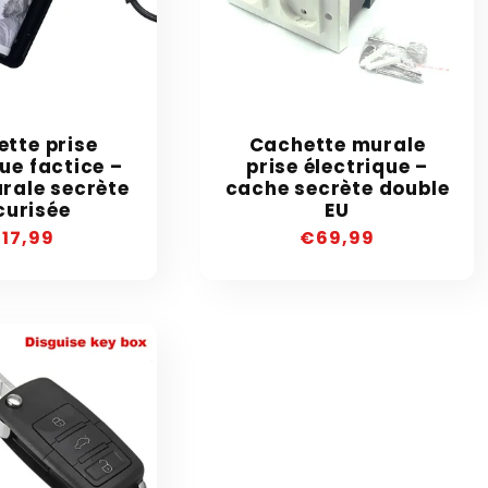
tte prise
Cachette murale
ue factice –
prise électrique –
rale secrète
cache secrète double
curisée
EU
recio
17,99
Precio
€69,99
abitual
habitual