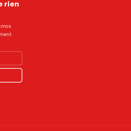
 rien
romos
ement