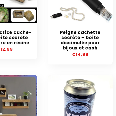
actice cache-
Peigne cachette
oîte secrète
secrète – boîte
re en résine
dissimulée pour
bijoux et cash
recio
12,99
Precio
€14,99
abitual
habitual