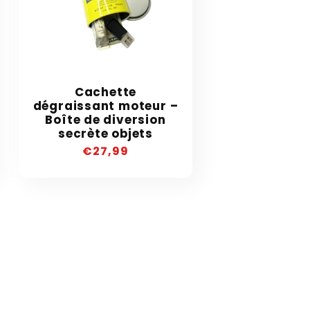
Cachette
dégraissant moteur –
Boîte de diversion
secrète objets
Precio
€27,99
habitual