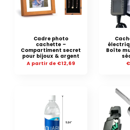
Cadre photo
Cache
cachette –
électriq
Compartiment secret
Boîte mu
pour bijoux & argent
sé
Precio
A partir de €12,69
P
€
habitual
h