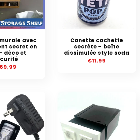
 murale avec
Canette cachette
nt secret en
secrète – boîte
– déco et
dissimulée style soda
curité
Precio
€11,99
recio
69,99
habitual
abitual