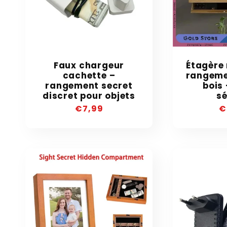
Faux chargeur
Étagère
cachette –
rangeme
rangement secret
bois 
discret pour objets
sé
Precio
€7,99
P
€
habitual
h