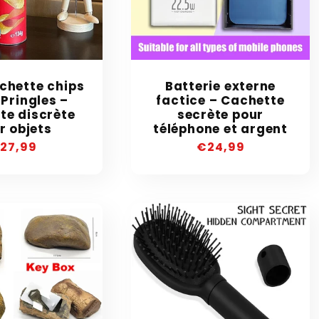
chette chips
Batterie externe
Pringles –
factice – Cachette
te discrète
secrète pour
r objets
téléphone et argent
recio
27,99
Precio
€24,99
abitual
habitual