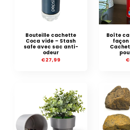
Bouteille cachette
Boîte ca
Coca vide – Stash
façon 
safe avec sac anti-
Cachet
odeur
pou
Precio
€27,99
P
€
habitual
h