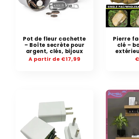
Pot de fleur cachette
Pierre f
– Boîte secrète pour
clé – b
argent, clés, bijoux
extérieu
Precio
A partir de €17,99
P
€
habitual
h