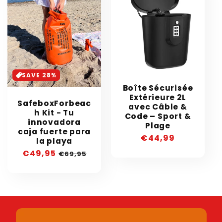
SAVE 28%
Boîte Sécurisée
Extérieure 2L
SafeboxForbeac
avec Câble &
h Kit - Tu
Code – Sport &
innovadora
Plage
caja fuerte para
Precio
€44,99
la playa
habitual
Precio
€49,95
Precio
€69,95
de
habitual
oferta