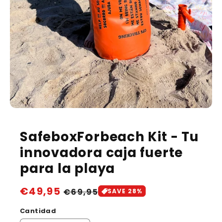
Abrir
elemento
multimedia
SafeboxForbeach Kit - Tu
1
en
innovadora caja fuerte
una
ventana
para la playa
modal
Precio
€49,95
Precio
€69,95
SAVE 28%
de
habitual
Cantidad
oferta