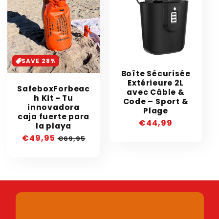
SAVE 28%
Boîte Sécurisée
Extérieure 2L
SafeboxForbeac
avec Câble &
h Kit - Tu
Code – Sport &
innovadora
Plage
caja fuerte para
Precio
€44,99
la playa
habitual
Precio
€49,95
Precio
€69,95
de
habitual
oferta