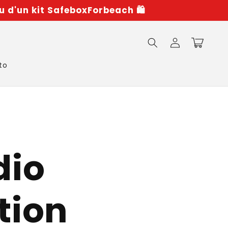
u d'un kit SafeboxForbeach 🛍️
Iniciar
Carrito
sesión
to
dio
tion