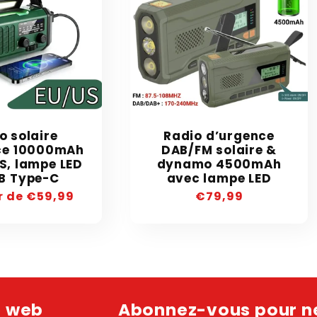
o solaire
Radio d’urgence
ce 10000mAh
DAB/FM solaire &
S, lampe LED
dynamo 4500mAh
B Type-C
avec lampe LED
r de €59,99
Precio
€79,99
l
habitual
e web
Abonnez-vous pour ne