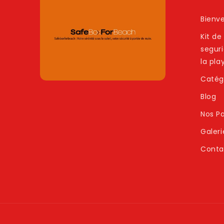
Bienv
Kit de
segur
la pla
Catég
Blog
Nos Pa
Galeri
Conta