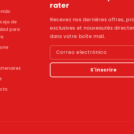
rater
enido
Recevez nos dernières offres, p
 caja de
exclusives et nouveautés direct
idad para
dans votre boîte mail.
ya
orie
Correo electrónico
rtenaires
S'inscrire
e
cto