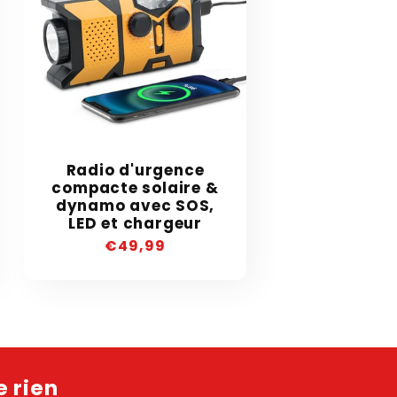
Radio d'urgence
compacte solaire &
dynamo avec SOS,
LED et chargeur
Precio
€49,99
habitual
 rien