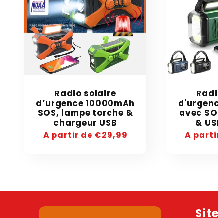
Radio solaire
Radi
d’urgence 10000mAh
d'urgen
SOS, lampe torche &
avec SO
chargeur USB
& US
Precio
A partir de €29,99
Precio
A parti
habitual
habitua
Sit