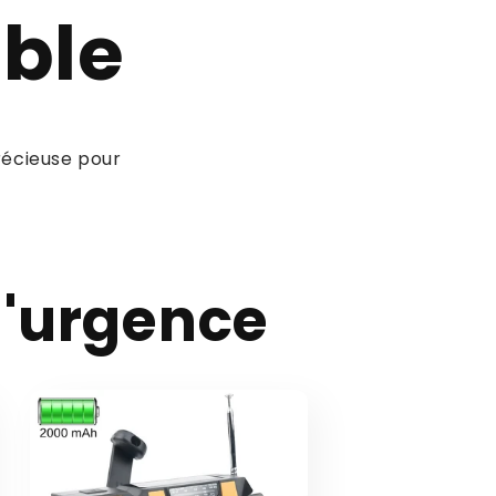
able
récieuse pour
d'urgence