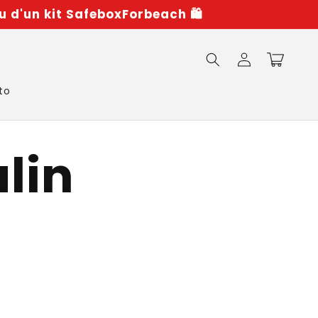
u d'un kit SafeboxForbeach 🛍️
Iniciar
Carrito
sesión
to
lin