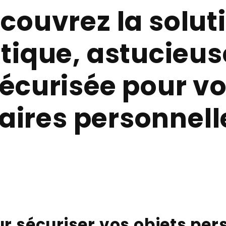
couvrez
la solut
tique, astucieus
écurisée pour v
faires personnell
r sécuriser vos objets per