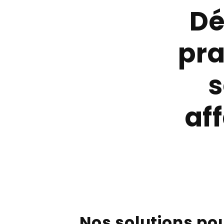
Dé
pra
s
af
Nos solutions pou