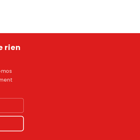
 rien
romos
ement