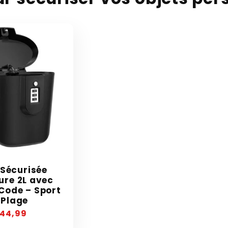
 Sécurisée
ure 2L avec
Code – Sport
 Plage
recio
44,99
abitual