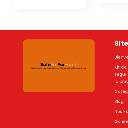
de
habitual
oferta
Sit
Bienv
Kit de
segur
la pla
Catég
Blog
Nos Pa
Galeri