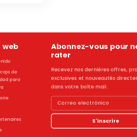
e web
Abonnez-vous pour ne
rater
enido
Recevez nos dernières offres, p
 caja de
exclusives et nouveautés direct
idad para
dans votre boîte mail.
ya
orie
Correo electrónico
rtenaires
S'inscrire
e