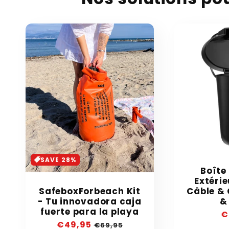
SAVE 28%
Boîte
Extérie
Câble & 
SafeboxForbeach Kit
&
- Tu innovadora caja
fuerte para la playa
P
€
Precio
€49,95
Precio
h
€69,95