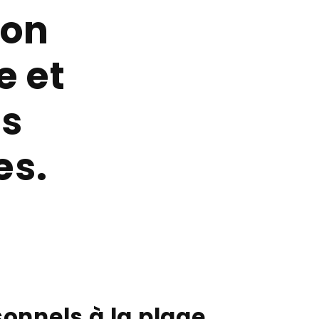
ion
e et
os
es.
sonnels à la plage